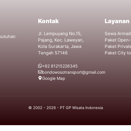
Kontak
Layanan
Jl. Lempuyang No.15,
Sewa Armad
ebutuhan
Pajang, Kec. Laweyan,
Paket Open-
Kota Surakarta, Jawa
Paket Privat
Tengah 57146
Paket City t
+62 81215226345
bondowosotransport@gmail.com
Google Map
© 2002 - 2026 - PT GP Wisata Indonesia