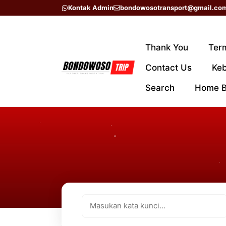
Skip
Kontak Admin
bondowosotransport@gmail.co
to
content
Thank You
Ter
Contact Us
Keb
Search
Home 