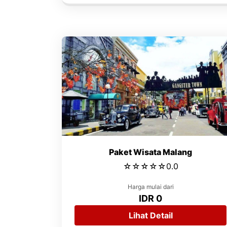
Paket Wisata Malang
☆
☆
☆
☆
☆
0.0
Harga mulai dari
IDR 0
Lihat Detail