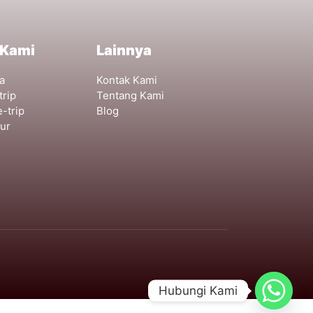
 Kami
Lainnya
a
Kontak Kami
trip
Tentang Kami
e-trip
Blog
our
Hubungi Kami